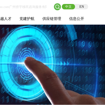
中文
EN
卓越人才
党建护航
供应链管理
信息公开
士后工作站
人才理念
职业成长
校园招聘
社会招聘
招聘动态
党建在线
教育实践
供应链介绍
供应链合作
基本信息
管理架构
人事薪酬
经营成果
重大事项