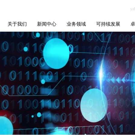
关于我们
新闻中心
业务领域
可持续发展
集团介绍
全球布局
发展历程
资源资质
联系我们
yabo.com广州侨
媒体聚焦
智能电网
智慧能源
智慧城市
招标信息
ESG报告
博
宇移民咨询服务
有限公司新闻