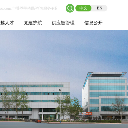
中文
EN
卓越人才
党建护航
供应链管理
信息公开
士后工作站
人才理念
职业成长
校园招聘
社会招聘
招聘动态
党建在线
教育实践
供应链介绍
供应链合作
基本信息
管理架构
人事薪酬
经营成果
重大事项