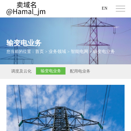
EN
输变电业务
首页
业务领域
智能电网
输变电业务
您当前的位置：
>
>
>
输变电业务
调度及云化
配用电业务