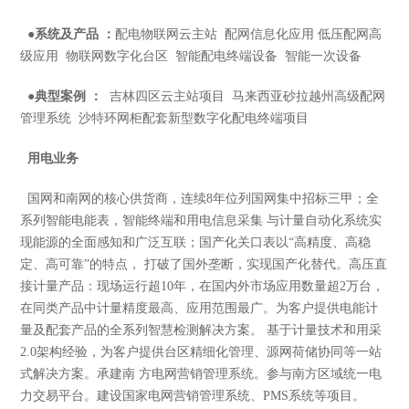
●
系统及产品 ：
配电物联网云主站 配网信息化应用 低压配网高
级应用 物联网数字化台区 智能配电终端设备 智能一次设备
●
典型案例 ：
吉林四区云主站项目 马来西亚砂拉越州高级配网
管理系统 沙特环网柜配套新型数字化配电终端项目
用电业务
国网和南网的核心供货商，连续8年位列国网集中招标三甲；全
系列智能电能表，智能终端和用电信息采集 与计量自动化系统实
现能源的全面感知和广泛互联；国产化关口表以“高精度、高稳
定、高可靠”的特点， 打破了国外垄断，实现国产化替代。高压直
接计量产品：现场运行超10年，在国内外市场应用数量超2万台，
在同类产品中计量精度最高、应用范围最广。为客户提供电能计
量及配套产品的全系列智慧检测解决方案。 基于计量技术和用采
2.0架构经验，为客户提供台区精细化管理、源网荷储协同等一站
式解决方案。承建南 方电网营销管理系统。参与南方区域统一电
力交易平台。建设国家电网营销管理系统、PMS系统等项目。